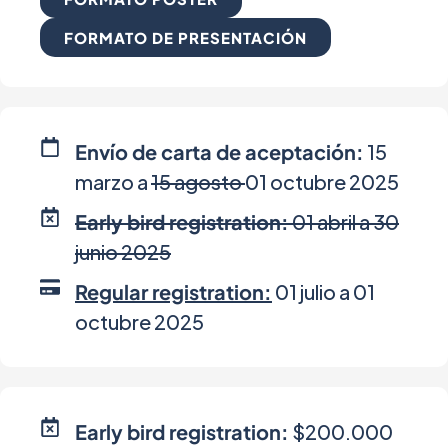
minería.
social.
principios
gestión
biotecnológ
integral
FORMATO DE PRESENTACIÓN
en
de
la
recursos
industria
naturales.
alimentaria.
Envío de carta de aceptación:
15
marzo a
15 agosto
01 octubre 2025
Early bird registration:
01 abril a 30
junio 2025
Regular registration:
01 julio a 01
octubre 2025
Early bird registration:
$200.000