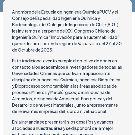
A nombre de la Escuela de Ingeniería Química PUCV y el
Consejo de Especialidad Ingeniería Química y
Biotecnología del Colegio de Ingenieros de Chile (A.G.)
les invitamos a ser parte del XXII Congreso Chileno de
Ingeniería Química “Innovación para la sustentabilidad”
que se desarrollará en la región de Valparaíso del 27 al 30
de Octubre de 2025.
Este tradicional evento cumple el objetivo de poner en
contacto a los académicos e investigadores de todas las
Universidades Chilenas que cultivan la apasionante
disciplina de la ingeniería Química, Ingeniería Bioquímica
y Bioprocesos como también a las áreas asociadas de
procesos Mineros y Metalúrgicos, de la Industria de
Alimentos, de Ingeniería Ambiental, Energética y del
Desarrollo de nuevos Materiales, junto a representante
de relevantes empresas del rubro a nivel nacional.
En la instancia se presentarán los desafíos y avances
asociadas a nuestras área y se dispondrá de la mejor
instancia para intercambiar ideas, generar