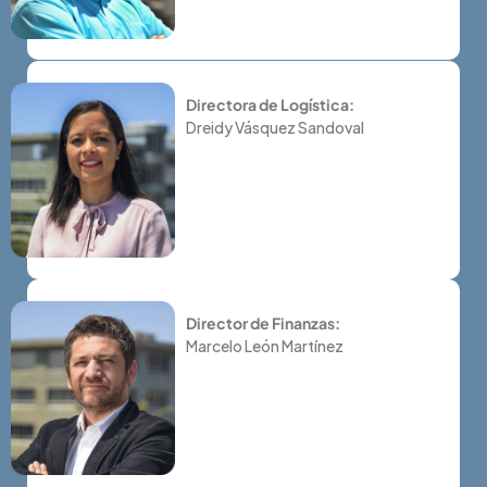
Directora de Logística:
Dreidy Vásquez Sandoval
Director de Finanzas:
Marcelo León Martínez
Biotecno
Medio
e
Ambiente,
Industri
Energía
de
y
Aliment
Innovación