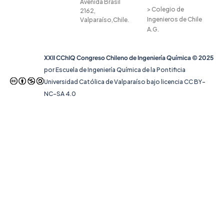
Avenida Brasil
> Colegio de
2162,
Ingenieros de Chile
Valparaíso,Chile.
A.G.
XXII CChIQ Congreso Chileno de Ingeniería Química © 2025
por Escuela de Ingeniería Química de la Pontificia
Universidad Católica de Valparaíso bajo licencia CC BY-
NC-SA 4.0