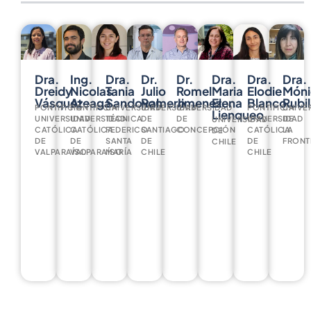
Dra.
Ing.
Dra.
Dr.
Dr.
Dra.
Dra.
Dra.
Dreidy
Nicolas
Tania
Julio
Romel
Maria
Elodie
Móni
Vásquez
Ateaga
Sandoval
Romero
Jimenez
Elena
Blanco
Rubil
PONTIFICIA
PONTIFICIA
UNIVERSIDAD
UNIVERSIDAD
UNIVERSIDAD
PONTIFICIA
UNIVE
Lienqueo
UNIVERSIDAD
UNIVERSIDAD
TÉCNICA
DE
DE
UNIVERSIDAD
DE
UNIVERSIDAD
CATÓLICA
CATÓLICA
FEDERICO
SANTIAGO
CONCEPCIÓN
CATÓLICA
LA
DE
DE
DE
SANTA
DE
DE
FRONT
CHILE
VALPARAÍSO
VALPARAÍSO
MARÍA
CHILE
CHILE