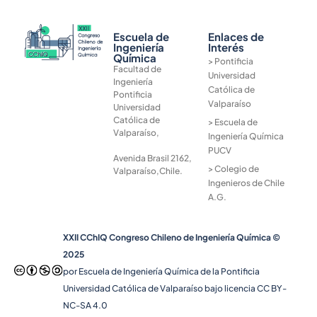
Escuela de
Enlaces de
Ingeniería
Interés
Química
> Pontificia
Facultad de
Universidad
Ingeniería
Católica de
Pontificia
Valparaíso
Universidad
Católica de
> Escuela de
Valparaíso,
Ingeniería Química
PUCV
Avenida Brasil 2162,
> Colegio de
Valparaíso,Chile.
Ingenieros de Chile
A.G.
XXII CChIQ Congreso Chileno de Ingeniería Química ©
2025
por Escuela de Ingeniería Química de la Pontificia
Universidad Católica de Valparaíso bajo licencia CC BY-
NC-SA 4.0